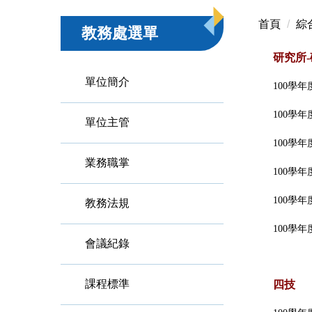
首頁
綜
教務處選單
研究所
單位簡介
100學
100學
單位主管
100學
業務職掌
100學
100學
教務法規
100學
會議紀錄
課程標準
四技