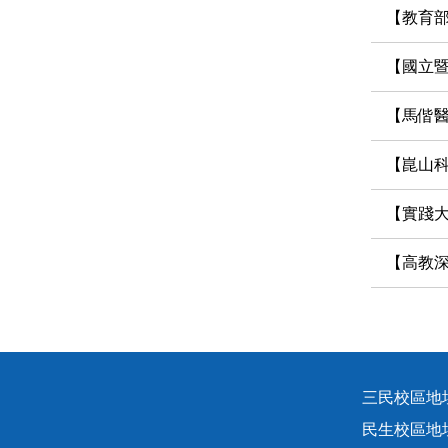
【教育部
【國立暨南
【馬偕醫
【崑山科技大學】互動媒
【實踐大學】辦
【高教深
三民校區地址
民生校區