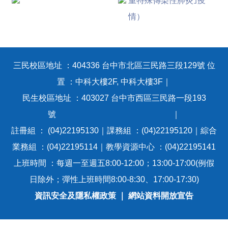
重特殊傳染性肺炎｣疫
業務職掌
情）
教務法規
三民校區地址 ：404336 台中市北區三民路三段129號 位
會議紀錄
置 ：中科大樓2F, 中科大樓3F｜
民生校區地址 ：403027 台中市西區三民路一段193
課程標準
號 ｜
教學品保
註冊組 ： (04)22195130｜課務組 ：(04)22195120｜綜合
業務組 ：(04)22195114｜教學資源中心 ：(04)22195141
各項統計
上班時間 ：每週一至週五8:00-12:00；13:00-17:00(例假
日除外；彈性上班時間8:00-8:30、17:00-17:30)
常見問題
資訊安全及隱私權政策
｜
網站資料開放宣告