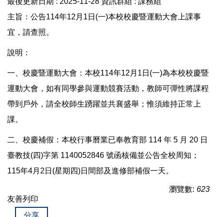
最後更新日期 :
2025-11-28
資訊群組 :
課務組
業務職掌
主旨：公告114年12月1日(一)本校校慶暨運動大會上課事
宜，請查照。
教務法規
說明：
會議紀錄
一、校慶暨運動大會：本校114年12月1日(一)為本校校慶暨
運動大會，如有同學參與運動競賽活動，教師可彈性將課程
課程標準
帶到戶外，請全校師生踴躍並共襄盛舉；惟須維持正常上
課。
教學品保
二、校慶補假：本校行事曆業已奉教育部 114 年 5 月 20 日
各項統計
臺教技(四)字第 1140052846 號函核備並公告全校周知；
115年4月2日(星期四)日間部及進修部補假一天。
常見問題
瀏覽數:
623
友善列印
分享