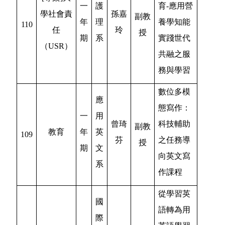
一
護
育-應用營
學社會責
孫嘉
副教
年
理
養學知能
110
任
玲
授
期
系
實踐世代
（USR）
共融之服
務與學習
數位多模
應
態寫作：
一
用
曾琦
科技輔助
副教
教育
年
英
109
芬
之任務導
授
期
文
向英文寫
系
作課程
從學習英
國
語轉為用
際