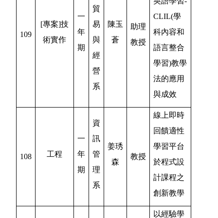
英語學習-
貿
一
CLIL(學
[專案]技
易
陳玉
助理
年
科內容和
109
術實作
與
蒼
教授
期
語言整合
經
學習)教學
營
法的應用
系
與成效
線上即時
資
回饋適性
一
訊
姜琇
學習平台
工程
年
管
108
教授
森
於程式設
期
理
計課程之
系
創新教學
以經驗學