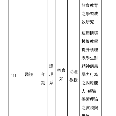
飲食教育
之學習成
效研究
運用情境
模擬教學
提升護理
系學生對
一
護
精神病患
柯貞
助理
醫護
年
理
暴力行為
111
如
教授
期
系
之因應能
力~經驗
學習理論
之實踐與
推展