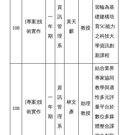
資
習輪為基
一
訊
礎建構培
[專案]技
黃天
年
管
育5C能力
108
教授
術實作
麒
期
理
之科技大
系
學資訊創
新課程
結合業界
專家協同
資
教學與適
一
訊
性多元評
[專案]技
林文
助理
年
管
量平台於
108
術實作
彥
教授
期
理
數位多媒
系
體整合課