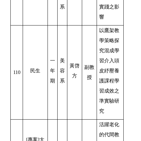
系
實踐之影
響
以鷹架教
學策略探
究混成學
一
美
習介入頭
黃啓
副教
民生
年
容
皮紓壓養
110
方
授
期
系
護課程學
習成效之
準實驗研
究
活躍老化
的代間教
[專案]大