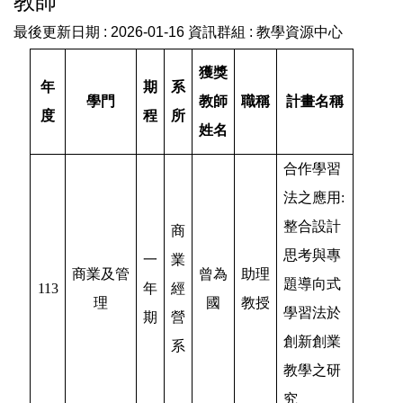
教師
教務處線上印件系統(日間部)
最後更新日期 :
2026-01-16
資訊群組 :
教學資源中心
業務執掌
獲獎
年
期
系
常見問題
學門
教師
職稱
計畫名稱
度
程
所
姓名
最新消息
合作學習
活動成果
法之應用:
整合設計
商
思考與專
一
業
商業及管
曾為
助理
題導向式
113
年
經
理
國
教授
學習法於
期
營
創新創業
系
教學之研
究