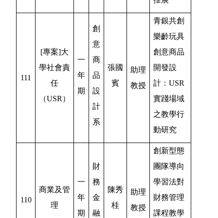
青銀共創
創
樂齡玩具
意
[專案]大
創意商品
一
商
學社會責
張國
開發設
助理
年
品
111
任
賓
計：USR
教授
期
設
（USR）
實踐場域
計
之教學行
系
動研究
創新型態
財
團隊導向
一
務
學習法對
商業及管
陳秀
助理
年
金
財務管理
110
理
桂
教授
期
融
課程教學