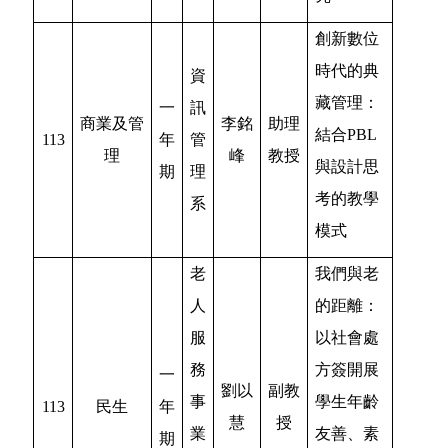
創新數位
時代的典
資
藏管理：
一
訊
商業及管
李銘
助理
結合PBL
113
年
管
理
峰
教授
與設計思
期
理
考的教學
系
模式
老
我們與老
人
的距離：
服
以社會處
務
方簽開展
一
劉以
副教
事
學生年齡
113
民生
年
慧
授
業
友善、素
期