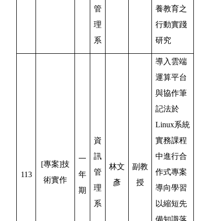
管
養教育之
理
行動實踐
系
研究
導入雲端
運算平台
與協作筆
記法於
Linux系統
資
實務課程
訊
中進行合
一
[專案]技
林文
副教
管
作式專案
113
年
術實作
彥
授
理
導向學習
期
系
以縮短先
備知識落