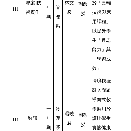
[專案]技
林文
於「雲端
副教
年
管
111
術實作
彥
技術與應
授
期
理
用課程」
系
以提升學
生「反思
能力」與
「學習成
效」
情境模擬
融入問題
導向式教
一
護
學應用於
湯曉
副教
醫護
年
理
護理學生
111
君
授
期
系
實施健康