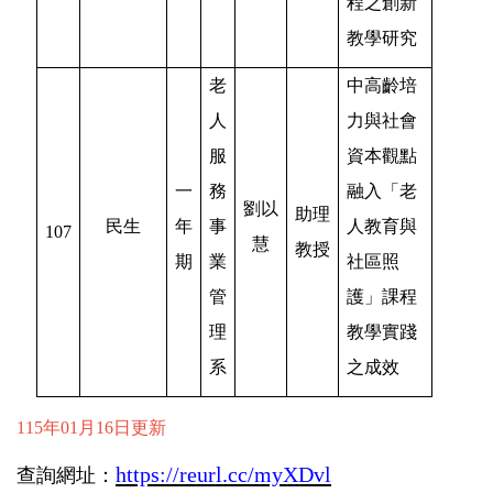
程之創新
教學研究
老
中高齡培
人
力與社會
服
資本觀點
一
務
融入「老
劉以
助理
民生
年
事
人教育與
107
慧
教授
期
業
社區照
管
護」課程
理
教學實踐
系
之成效
115年01月16日更新
https://reurl.cc/myXDvl
查詢網址：