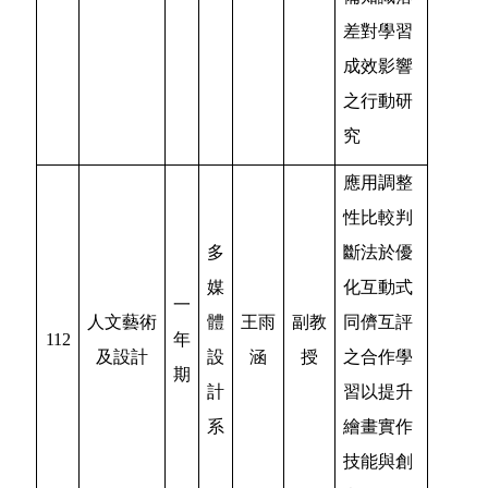
差對學習
成效影響
之行動研
究
應用調整
性比較判
多
斷法於優
媒
化互動式
一
人文藝術
體
王雨
副教
同儕互評
112
年
及設計
設
涵
授
之合作學
期
計
習以提升
系
繪畫實作
技能與創