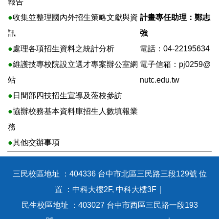
報告
●
收集並整理國內外招生策略文獻與資
計畫專任助理：鄭志
訊
強
●
處理各項招生資料之統計分析
電話：04-22195634
●
維護技專校院設立選才專案辦公室網
電子信箱：
pj0259@
站
nutc.edu.tw
●
日間部四技招生宣導及蒞校參訪
●
協辦校務基本資料庫招生人數填報業
務
●
其他交辦事項
三民校區地址 ：404336 台中市北區三民路三段129號 位
置 ：中科大樓2F, 中科大樓3F｜
民生校區地址 ：403027 台中市西區三民路一段193