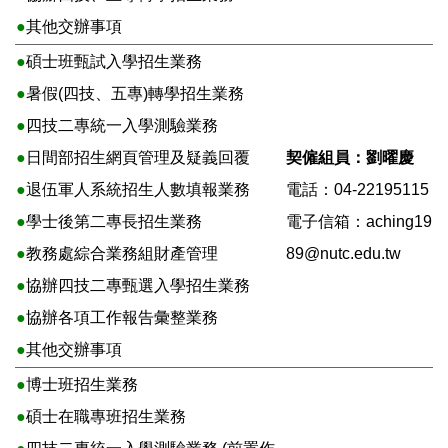
●
其他交辦事項
●
碩士班甄試入學招生業務
●
暑假(四技、五專)轉學招生業務
●
四技二專統一入學測驗業務
●
日間部招生網頁管理及疑義回覆
契僱組員：劉曜慶
●
退伍軍人系統招生人數填報業務
電話：04-22195115
●
學士後第二專長招生業務
電子信箱：
aching19
●
教務處綜合業務組財產管理
89@nutc.edu.tw
●
協辦四技二專甄選入學招生業務
●
協辦各項工作報告彙整業務
●
其他交辦事項
●
博士班招生業務
●
碩士在職專班招生業務