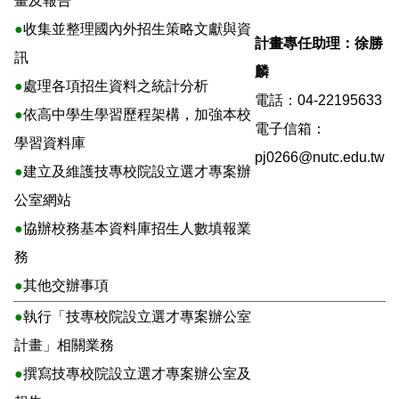
畫及報告
●
收集並整理國內外招生策略文獻與資
計畫專任助理：徐勝
訊
麟
●
處理各項招生資料之統計分析
電話：04-22195633
●
依高中學生學習歷程架構，加強本校
電子信箱：
學習資料庫
pj0266@nutc.edu.tw
●
建立及維護技專校院設立選才專案辦
公室網站
●
協辦校務基本資料庫招生人數填報業
務
●
其他交辦事項
●
執行「技專校院設立選才專案辦公室
計畫」相關業務
●
撰寫技專校院設立選才專案辦公室及