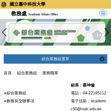
國立臺中科技大學
教務處
Academic Affairs Office
綜合業務組選單
綜合業務組選單
首頁
綜合業務組
業務職掌
組長：蔡坤倫
業務職掌
●
綜合業務組
電話：04-22195112
●
教務長交辦事項
電子信箱：
academi
相關法規
c50@nutc.edu.tw