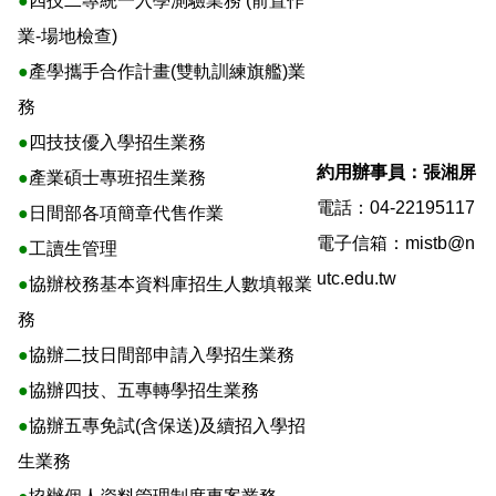
●
四技二專統一入學測驗業務 (前置作
業-場地檢查)
●
產學攜手合作計畫(雙軌訓練旗艦)業
務
●
四技技優入學招生業務
約用辦事員：張湘屏
●
產業碩士專班招生業務
電話：04-22195117
●
日間部各項簡章代售作業
電子信箱：
mistb@n
●
工讀生管理
utc.edu.tw
●
協辦校務基本資料庫招生人數填報業
務
●
協辦二技日間部申請入學招生業務
●
協辦四技、五專轉學招生業務
●
協辦五專免試(含保送)及續招入學招
生業務