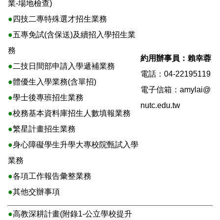
業-場地檢查)
●
四技二專特殊選才招生業務
●
五專免試(含保送)及續招入學招生業
務
約用辦事員：賴幸蓉
●
二技日間部申請入學遞補業務
電話：04-22195119
●
體優生入學業務(含單招)
電子信箱：
amylai@
●
學士後專班招生業務
nutc.edu.tw
●
校務基本資料庫招生人數填報業務
●
繁星計畫招生業務
●
身心障礙學生升學大專校院甄試入學
業務
●
各項工作報告彙整業務
●
其他交辦事項
●
高教深耕計畫(附錄1-公立學校提升