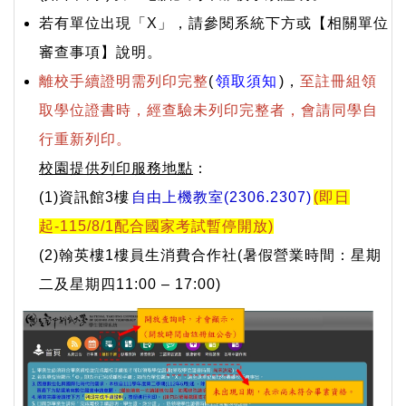
若有單位出現「X」，請參閱系統下方或【相關單位
審查事項】說明。
離校手續證明需列印完整
(
領取須知
)
，
至註冊組領
取學位證書時，經查驗未列印完整者，會請同學自
行重新列印。
校園提供列印服務地點
：
(1)資訊館3樓
自由上機教室(2306.2307)
(即日
起-115/8/1配合國家考試暫停開放)
(2)翰英樓1樓員生消費合作社
(暑假營業時間：星期
二及星期四11:00 – 17:00)