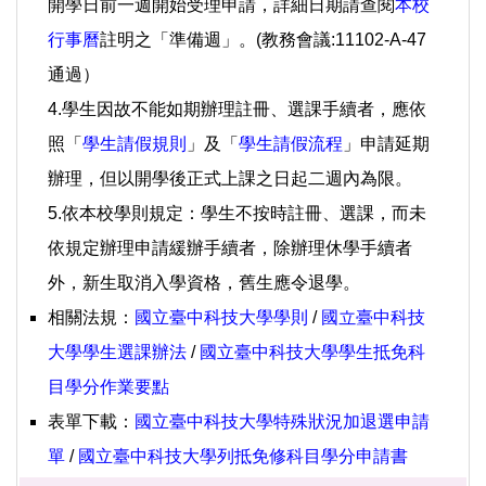
開學日前一週開始受理申請，詳細日期請查閱
本校
行事曆
註明之「準備週」。(教務會議:11102-A-47
通過）
4.學生因故不能如期辦理註冊、選課手續者，應依
照「
學生請假規則
」及「
學生請假流程
」申請延期
辦理，但以開學後正式上課之日起二週內為限。
5.依本校學則規定：學生不按時註冊、選課，而未
依規定辦理申請緩辦手續者，除辦理休學手續者
外，新生取消入學資格，舊生應令退學。
相關法規：
國立臺中科技大學學則
/
國立臺中科技
大學學生選課辦法
/
國立臺中科技大學學生抵免科
目學分作業要點
表單下載：
國立臺中科技大學特殊狀況加退選申請
單
/
國立臺中科技大學列抵免修科目學分申請書