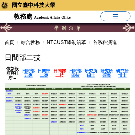
國立臺中科技大學
教務處
Academic Affairs Office
首頁
綜合教務
NTCUST學制沿革
各系科演進
日間部二技
依新設
日間部
日間部
日間部
日間部
研究所
研究所
研究所
順序排
五專
二專
二技
四技
碩士
碩專
博士
序→