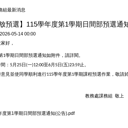
務組最新消息
開放預選】115學年度第1學期日間部預選通
2026-05-14 00:00
大家好，
第
學期日間部預選通知如附件，請詳閱。
1
時間：
月
日
一
至
月
日
五
止。
5
25
(
)12:00
6
5
(
)23:59
學意見並使同學順利進行
學年度第
學期課程預選作業，敬請
115
1
教務處課務組
敬上
年度第1學期日間部預選通知(公告).pdf