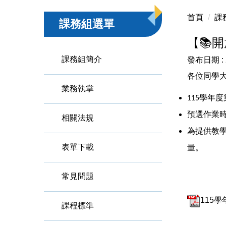
首頁
課
課務組選單
【📚
課務組簡介
發布日期 :
各位同學
業務執掌
學年度
115
預選作業
相關法規
為提供教
表單下載
量。
常見問題
115學
課程標準