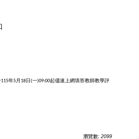
知
於
年
月
日
一
起儘速上網填答教師教學評
115
5
18
(
)09:00
瀏覽數:
2099