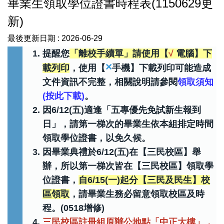
畢業生領取學位證書時程表(1150629更
新)
最後更新日期 :
2026-06-29
提醒您
「離校手續單」請使用【
√
電腦】下
×
載列印
，使用【
手機】下載列印可能造成
文件資訊不完整，相關說明請參閱
領取須知
(按此下載)
。
因6/12(五)適逢「五專優先免試新生報到
日」，請第一梯次的畢業生依本組排定時間
領取學位證書，以免久候。
因畢業典禮於6/12(五)在【三民校區】舉
辦，所以第一梯次皆在【三民校區】領取學
位證書，
自6/15(一)起分【三民及民生】校
區領取
，請畢業生務必留意領取校區及時
程。(0518增修)
三民校區註冊組原辦公地點「中正大樓」，