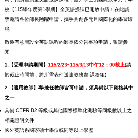
相關法規
校【115學年度第1學期】全英語授課已開放申請！在此誠
摯邀請各位師長踴躍申請，攜手共創多元且國際化的學習環
表單下載
境！
常見問題
敬邀有意開設全英語課程的師長依公告事項申請，敬請參
閱：
課程標準
1.
【受理申請期間】
115/2/23~115/3/13
中午12：00截止
(
請
於截止時間前，將所需表件送達教務處-課務組)
回課務組首頁
2.
【適用教師】專/兼任教師皆可申請，須具備以下資格其中
之一
具備 CEFR B2 等級或其他國際標準化測驗等同級數以上之
相關證明文件
國外英語系國家碩士學位或同等以上學歷