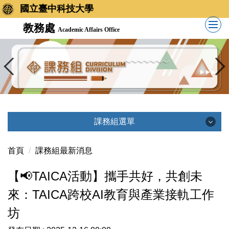
國立臺中科技大學
教務處
Academic Affairs Office
課務組選單
課務組選單
首頁
課務組最新消息
【📢TAICA活動】攜手共好，共創未
課務組簡介
來：TAICA跨校AI教育與產業接軌工作
業務執掌
坊