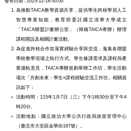
發布日期 :
2025-12-16 00:00
相關法規
為推動TAICA教學資源共享，提供學生跨校學習人工
智慧專業知能，教育部委託國立清華大學成立
表單下載
「TAICA聯盟計畫辦公室」（簡稱TAICA專辦）辦理
課程開設及相關計畫活動。
常見問題
為促進跨校合作並落實經驗分享與交流，蒐集各聯盟
課程標準
學校教學現場之執行方式、學生修課需求及課程與產
業接軌意見，TAICA專辦規劃舉辦工作坊，學生活動
回課務組首頁
場次「共創未來：學生×課程經驗交流工作坊」相關資
訊如下：
活動時間：115年1月7日（三）下午1時30分至下午4
時20分。
活動地點：國立政治大學公共行政與政策管理中心
（臺北市大安區金華街187號）。