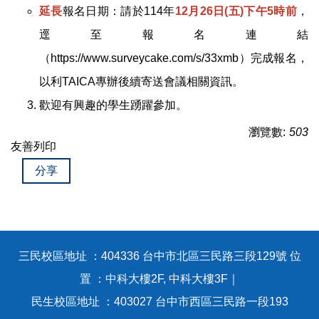
延長
報名日期：請於114年
12月26日(五)下午5時前
，
逕至報名連結
（
https://www.surveycake.com/s/33xmb
）完成報名，
以利TAICA專辦後續寄送會議相關資訊。
歡迎有興趣的學生踴躍參加。
瀏覽數:
503
友善列印
分享
三民校區地址 ：404336 台中市北區三民路三段129號 位
置 ：中科大樓2F, 中科大樓3F｜
民生校區地址 ：403027 台中市西區三民路一段193