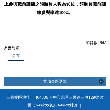
上參與職前訓練之領航員人數為
位，領航員職前訓
18
練參與率達
。
100%
瀏覽數:
662
友善列印
分享
業務專區選單
業務專區選單
三民校區地址 ：404336 台中市北區三民路三段129號 位
置 ：中科大樓2F, 中科大樓3F｜
教育部計畫徵件專區