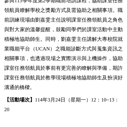
參與
113
學年度第
2
學期職前培訓課程，協助
課室任務
領航員
瞭解學校之獎勵方式及需協助之相關事項。職
前訓練現場由劉嘉雯主任說明
課室任務領航員
之角色
與對大家的溫馨提醒，鼓勵同學們於課室活動中主動
積極地協助師生。同時，劉嘉雯主任講解大專校院就
業職能平台（
UCAN
）之職能診斷方式與蒐集資訊之
相關事項，也透過現場之實際演示與上機操作，協助
課室任務領航員於事前有更完善的瞭解與準備，期許
課室任務領航員於教學現場積極地協助師生及扮演好
溝通的橋樑。
【活動場次】
114
年
3
月
24
日（星期一）
12
：
10~
13
：
20