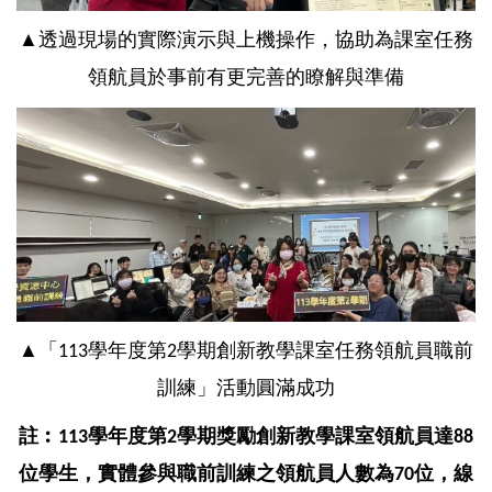
▲
透過現場的實際演示與上機操作，協助為
課室任務
領航員
於事前有更完善的瞭解與準備
「
學年度第
學期
創新教學課室任務領航員
職前
▲
113
2
訓練」活動圓滿成功
註︰
學年度第
學期獎勵創新教學課室領航員達
113
2
88
位學生，實體參與職前訓練之領航員人數為
位，線
70